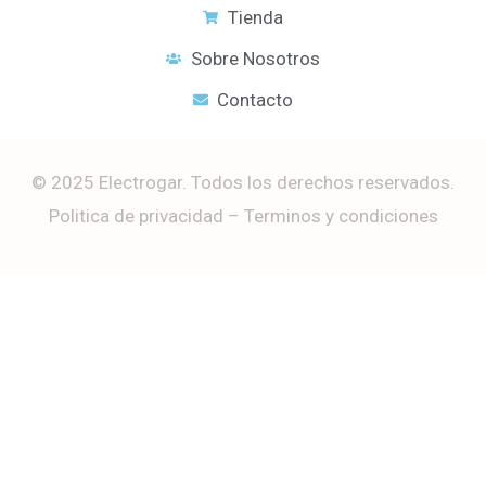
b
u
s
a
Tienda
o
b
a
g
o
e
p
r
Sobre Nosotros
k
p
a
m
Contacto
© 2025 Electrogar. Todos los derechos reservados.
Politica de privacidad – Terminos y condiciones