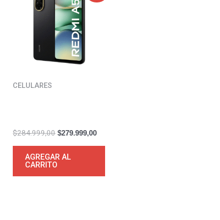
was:
is:
$284.999,00.
$279.999,00.
CELULARES
Celular Xiaomi Redmi
A5
$
284.999,00
$
279.999,00
AGREGAR AL
CARRITO