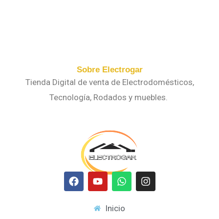
Sobre Electrogar
Tienda Digital de venta de Electrodomésticos,
Tecnología, Rodados y muebles.
F
Y
W
I
a
o
h
n
c
u
a
s
Inicio
e
t
t
t