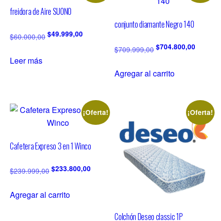
freidora de Aire SUONO
conjunto diamante Negro 140
$
49.999,00
$
60.000,00
$
704.800,00
$
709.999,00
Leer más
Agregar al carrito
¡Oferta!
¡Oferta!
Cafetera Expreso 3 en 1 Winco
$
233.800,00
$
239.999,00
Agregar al carrito
Colchón Deseo classic 1P