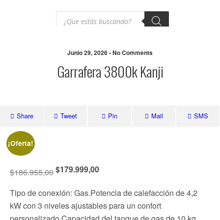
Junio 29, 2026 • No Comments
Garrafera 3800k Kanji
Share
Tweet
Pin
Mail
SMS
¡Oferta!
$
179.999,00
$
186.955,00
Tipo de conexión: Gas.Potencia de calefacción de 4,2
kW con 3 niveles ajustables para un confort
personalizado.Capacidad del tanque de gas de 10 kg