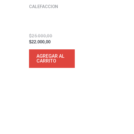
$22.000,00.
$25.000,00.
CALEFACCION
Estufa eléctrica
Magiclick
$
25.000,00
$
22.000,00
AGREGAR AL
CARRITO