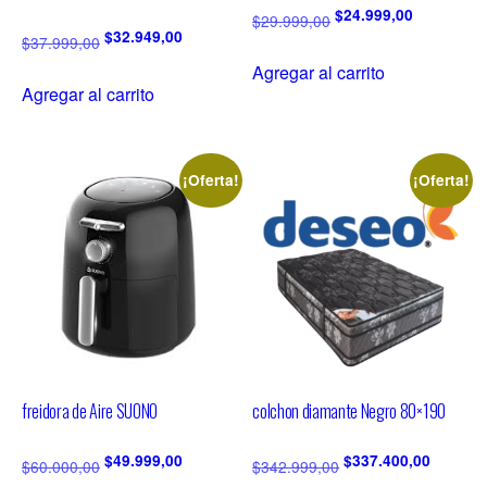
$
24.999,00
$
29.999,00
$
32.949,00
$
37.999,00
Agregar al carrito
Agregar al carrito
¡Oferta!
¡Oferta!
freidora de Aire SUONO
colchon diamante Negro 80×190
$
49.999,00
$
337.400,00
$
60.000,00
$
342.999,00