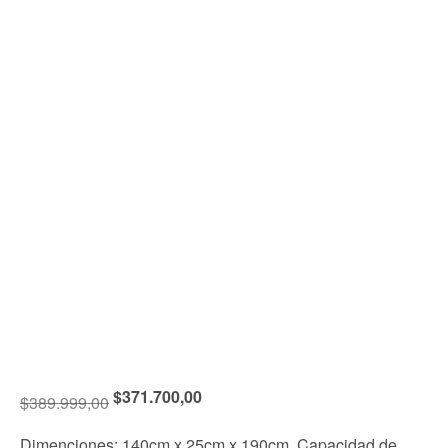
$
371.700,00
$
389.999,00
Dimenciones: 140cm x 25cm x 190cm, Capacidad de