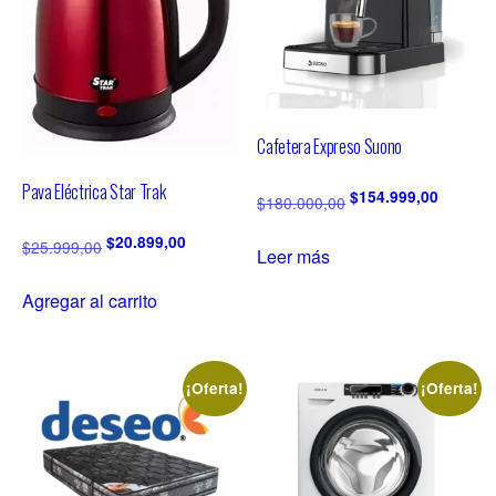
Cafetera Expreso Suono
Pava Eléctrica Star Trak
$
154.999,00
$
180.000,00
$
20.899,00
$
25.999,00
Leer más
Agregar al carrito
¡Oferta!
¡Oferta!